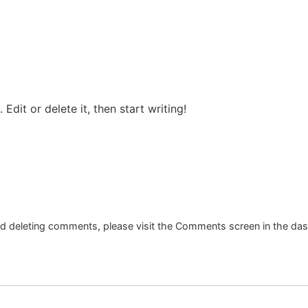
O nas
Zadzwoń
Dojazd
Edit or delete it, then start writing!
and deleting comments, please visit the Comments screen in the da