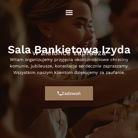
Sala Bankietowa Izyda
w Zielonce zaprasza
Witam organizujemy przyjęcia okolicznościowe chrzciny
komunie, jubileusze, konsolacje serdecznie zapraszamy.
Wszystkim naszym klientom dziękujemy za zaufanie.
Zadzwoń